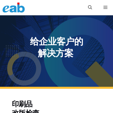
跳
至
内
容
菜
单
给企业客户的
解决方案
印刷品